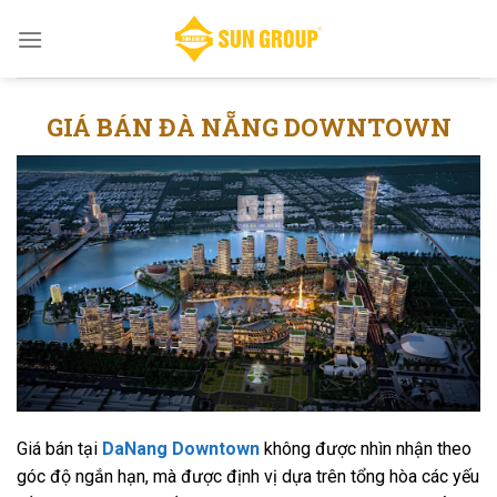
Skip
to
content
GIÁ BÁN ĐÀ NẴNG DOWNTOWN
Giá bán tại
DaNang Downtown
không được nhìn nhận theo
góc độ ngắn hạn, mà được định vị dựa trên tổng hòa các yếu